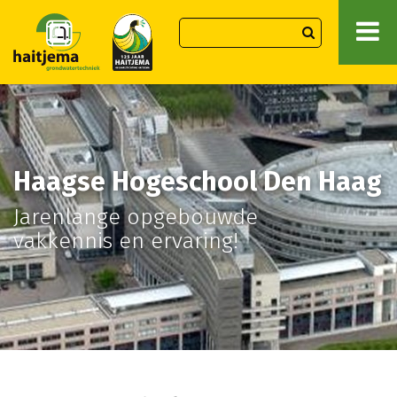
Haagse Hogeschool Den Haag
Jarenlange opgebouwde
vakkennis en ervaring!