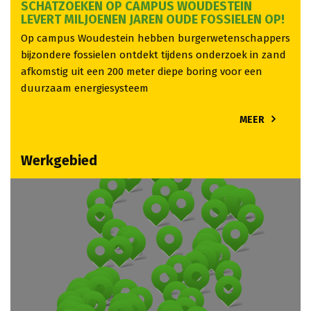
SCHATZOEKEN OP CAMPUS WOUDESTEIN
LEVERT MILJOENEN JAREN OUDE FOSSIELEN OP!
Op campus Woudestein hebben burgerwetenschappers
bijzondere fossielen ontdekt tijdens onderzoek in zand
afkomstig uit een 200 meter diepe boring voor een
duurzaam energiesysteem
MEER
Werkgebied