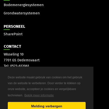
Bodemenergiesystemen
Grondwatersystemen
PERSONEEL
SharePoint
CONTACT
Wisseling 10
7701 GS Dedemsvaart
Tel: 0523-612061
Mail:
Deze website maakt gebruik van cookies om het gebruik
van de website te verbeteren. Door verder te klikken op
onze website, accepteer je cookies en vergelijkbare
technieken.
Bekijk meer informatie
Melding verbergen