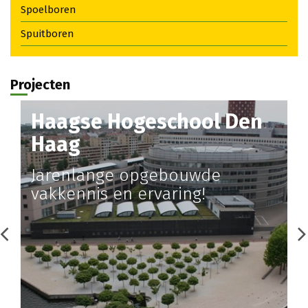
Spoelboren
Spuitboren
Projecten
Haagse Hogeschool Den
Haag
Jarenlange opgebouwde
vakkennis en ervaring!