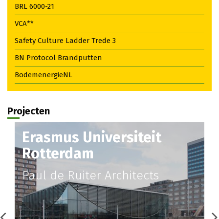
BRL 6000-21
VCA**
Safety Culture Ladder Trede 3
BN Protocol Brandputten
BodemenergieNL
Projecten
Erasmus Universiteit
Rotterdam
Paul de Ruiter Architects